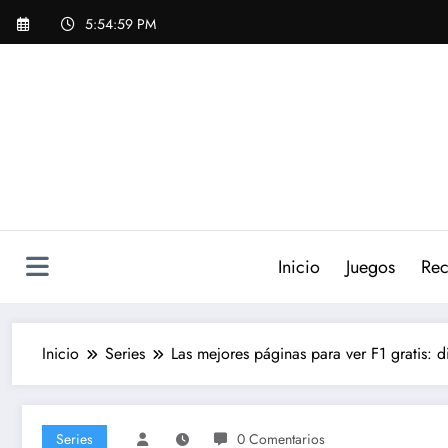
Saltar
5:55:01 PM
al
contenido
Inicio
Juegos
Rec
Inicio
Series
Las mejores páginas para ver F1 gratis: 
Series
0 Comentarios