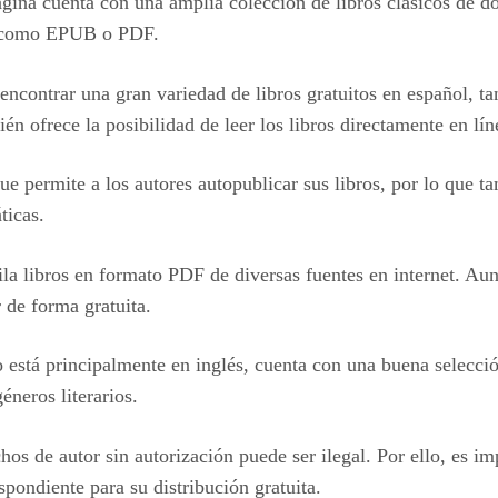
gina cuenta con una amplia colección de libros clásicos de d
s, como EPUB o PDF.
ncontrar una gran variedad de libros gratuitos en español, t
n ofrece la posibilidad de leer los libros directamente en lín
 permite a los autores autopublicar sus libros, por lo que ta
ticas.
la libros en formato PDF de diversas fuentes en internet. Aunq
 de forma gratuita.
 está principalmente en inglés, cuenta con una buena selecci
éneros literarios.
os de autor sin autorización puede ser ilegal. Por ello, es i
pondiente para su distribución gratuita.