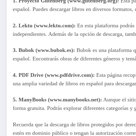
1.
Proyecto Gutenberg
(www.gutenberg.org):
Esta pá
español. Puedes descargar libros en diversos formato
2.
Lektu
(www.lektu.com):
En esta plataforma podrás e
independientes. Además de la opción de descarga, tambié
3.
Bubok
(www.bubok.es):
Bubok es una plataforma que
español. Encontrarás obras de diferentes géneros y temá
4.
PDF Drive
(www.pdfdrive.com):
Esta página recopi
una amplia variedad de libros en español para descargar
5.
ManyBooks
(www.manybooks.net):
Aunque el sitio
forma gratuita. Podrás explorar diferentes categorías y g
Recuerda que la descarga de libros protegidos por derech
estén en dominio público o tengan la autorización corres