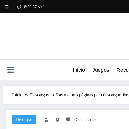
Saltar
8:56:58 AM
al
contenido
Inicio
Juegos
Recu
Inicio
Descargas
Las mejores páginas para descargar libro
Descargas
0 Comentarios