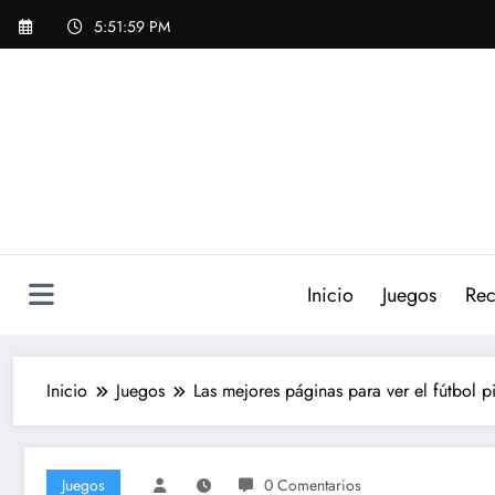
Saltar
5:52:00 PM
al
contenido
Inicio
Juegos
Rec
Inicio
Juegos
Las mejores páginas para ver el fútbol p
Juegos
0 Comentarios