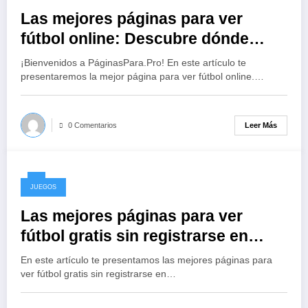
Las mejores páginas para ver
fútbol online: Descubre dónde
disfrutar de los partidos en línea
¡Bienvenidos a PáginasPara.Pro! En este artículo te
presentaremos la mejor página para ver fútbol online.…
Leer Más
0 Comentarios
JUEGOS
Las mejores páginas para ver
fútbol gratis sin registrarse en
2021: ¡Disfruta de los partidos sin
En este artículo te presentamos las mejores páginas para
complicaciones!
ver fútbol gratis sin registrarse en…