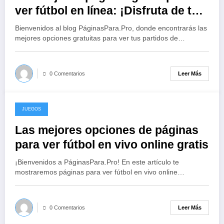
ver fútbol en línea: ¡Disfruta de tus
partidos favoritos sin gastar un
Bienvenidos al blog PáginasPara.Pro, donde encontrarás las
centavo!
mejores opciones gratuitas para ver tus partidos de…
Leer Más
0 Comentarios
JUEGOS
Las mejores opciones de páginas
para ver fútbol en vivo online gratis
¡Bienvenidos a PáginasPara.Pro! En este artículo te
mostraremos páginas para ver fútbol en vivo online…
Leer Más
0 Comentarios