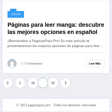
JUEGOS
Páginas para leer manga: descubre
las mejores opciones en español
¡Bienvenidos a PáginasPara.Pro! En este artículo te
presentaremos las mejores opciones de páginas para leer…
Leer Más
0 Comentarios
…
Paginación
1
10
11
12
de
entradas
© 2023 paginaspara.pro · Todos los derechos reservados