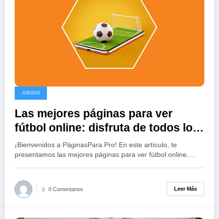
JUEGOS
Las mejores páginas para ver
fútbol online: disfruta de todos los
partidos en vivo y gratis
¡Bienvenidos a PáginasPara.Pro! En este artículo, te
presentamos las mejores páginas para ver fútbol online.…
Leer Más
0 Comentarios