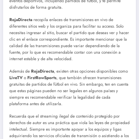
eventos deportivos, incluyendo partidos de fútbol, y te permite
disfrutarlos de forma gratuita.
RojaDirecta
recopila enlaces de transmisiones en vivo de
diferentes sitios web y los organiza para facilitar su acceso. Solo
necesitas ingresar al sitio, buscar el partido que deseas ver y hacer
clic en el enlace correspondiente. Es importante mencionar que la
calidad de las transmisiones puede variar dependiendo de la
fuente, por lo que es recomendable contar con una conexión a
internet estable y de alta velocidad.
Además de
RojaDirecta
, existen otras opciones disponibles como
LiveTV
o
FirstRowSports
, que también ofrecen transmisiones
gratuitas de partidos de fútbol en vivo. Sin embargo, ten en cuenta
que estas páginas pueden no ser legales en algunos países y
siempre es recomendable verificar la legalidad de cada
plataforma antes de utilizarla.
Recuerda que el streaming ilegal de contenido protegido por
derechos de autor es una práctica que viola las leyes de propiedad
intelectual. Siempre es importante apoyar a los equipos y ligas
adquiriendo los servicios oficiales de transmisión o asistiendo a los