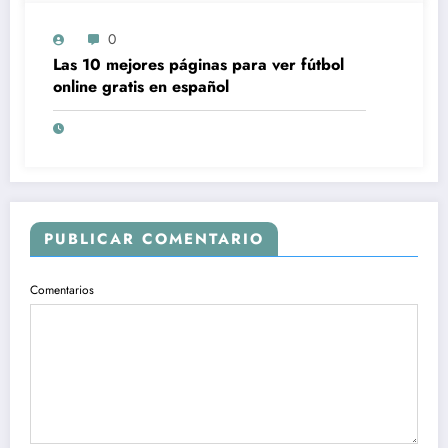
0
Las 10 mejores páginas para ver fútbol
online gratis en español
PUBLICAR COMENTARIO
Comentarios