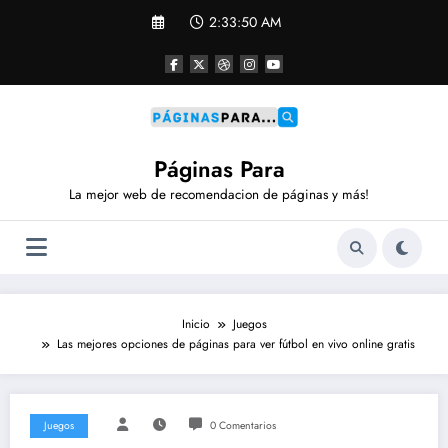
Saltar
2:33:51 AM
al
contenido
Páginas Para
La mejor web de recomendacion de páginas y más!
Inicio
Juegos
Las mejores opciones de páginas para ver fútbol en vivo online gratis
Juegos
0 Comentarios