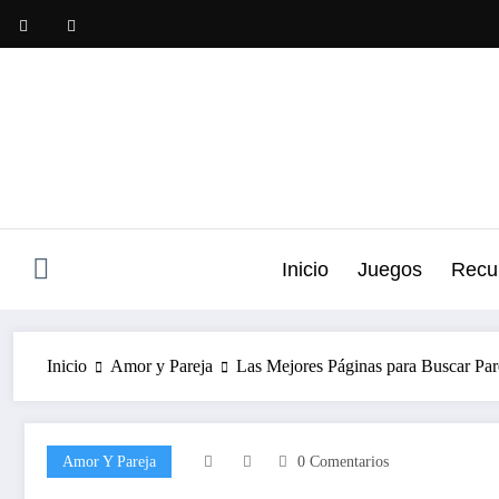
Saltar
al
contenido
Inicio
Juegos
Recu
Inicio
Amor y Pareja
Las Mejores Páginas para Buscar Par
Amor Y Pareja
0 Comentarios