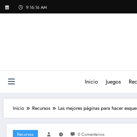
Saltar
9:16:17 AM
al
contenido
Inicio
Juegos
Rec
Inicio
Recursos
Las mejores páginas para hacer esquem
Recursos
0 Comentarios