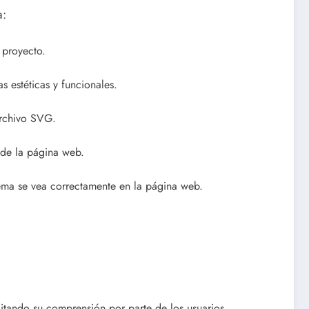
a:
 proyecto.
s estéticas y funcionales.
rchivo SVG.
 de la página web.
uema se vea correctamente en la página web.
itando su comprensión por parte de los usuarios.