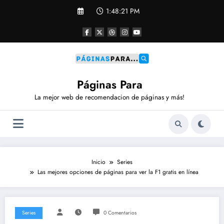
Saltar
1:48:21 PM
al
contenido
Páginas Para
La mejor web de recomendacion de páginas y más!
Inicio
Series
Las mejores opciones de páginas para ver la F1 gratis en línea
Series
0 Comentarios