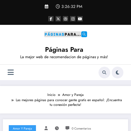
Saltar
3:26:33 PM
al
contenido
Páginas Para
La mejor web de recomendacion de páginas y más!
Inicio
Amor y Pareja
Las mejores páginas para conocer gente gratis en español: ¡Encuentra
tu conexión perfecta!
Amor Y Pareja
0 Comentarios